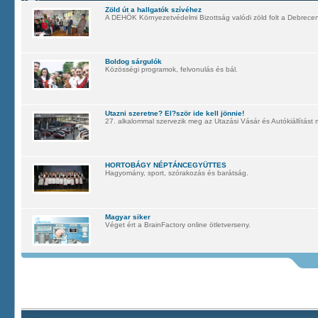
Zöld út a hallgatók szívéhez
A DEHÖK Környezetvédelmi Bizottság valódi zöld folt a Debrece
Boldog sárgulók
Közösségi programok, felvonulás és bál.
Utazni szeretne? El?ször ide kell jönnie!
27. alkalommal szervezik meg az Utazási Vásár és Autókiállítást 
HORTOBÁGY NÉPTÁNCEGYÜTTES
Hagyomány, sport, szórakozás és barátság.
Magyar siker
Véget ért a BrainFactory online ötletverseny.