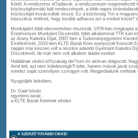
Körét. A rendszeres el?adások, a rendszeresen megrendezett ki
közösségformáló báli rendezvények, a több napos kirándulások
közösséget kovácsoltak össze. Ez a közösség ?rzi a magyars
klasszikus értékeit, hogy tovább adhassa azt a minket követ
Munkájáért több elismerésben részesült, 1978-ban megkapta az
Eredményes Munkáért Dicséretét, több alkalommal TTK kari ki
az Arany Katedra Díjat, 2007-ben a Tudományegyetemi Karokér
Emlékérmét, 2015-ben KLTE Baráti Köre aranyozott Kossuth E
napján már készen volt a részére adandó Gyémánt Katedra Díj
Díszoklevél, de már nem volt alkalom átadni ezeket.
Halálának utolsó id?szakáig der?sen és aktívan dolgozott. Nag
Amit tett, azt nem kötelességb?l tette, hanem mások javát szolg
mindez saját személyes szívügye volt. Megpróbálunk méltóa
Nyugodjék békében.
Dr. Gaál István
egyetemi tanár,
a KLTE Baráti Körének elnöke
A SZERZŐ TOVÁBBI CIKKEI