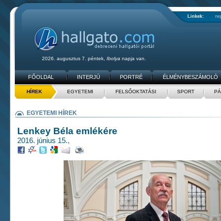
Linkek:
ne
2026. augusztus 7. péntek,
Ibolya
napja van.
FŐOLDAL
INTERJÚ
PORTRÉ
ÉLMÉNYBESZÁMOLÓ
HÍREK
EGYETEMI
FELSŐOKTATÁSI
SPORT
PÁ
EGYETEMI HÍREK
Lenkey Béla emlékére
2016. június 15.
,