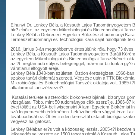
Elhunyt Dr. Lenkey Béla, a Kossuth Lajos Tudományegyetem B
hír? elnöke, az egyetem Mikrobiológiai és Biotechnológiai Tans
Lenkey Bélát a Debreceni Egyetem Bölcsészettudományi Kara,
Természettudományi és Technológiai Kara saját halottjának teki
2016. június 3-án megdöbbenve értesültünk róla, hogy 73 éves 
Lenkey Béla, a Kossuth Lajos Tudományegyetem Baráti Köréne
az egyetem Mikrobiológiai és Biotechnológiai Tanszékének okta
az ?t megtámadó súlyos betegséggel, már-már bíztunk a gy?z
váratlanul elfogyott ereje.
Lenkey Béla 1943-ban született, Ózdon érettségizett, 1966-ban
szakos tanári diplomát szerzett. Végzése után a TTK Biokémia
Mikrobiológiai és Biotechnológiai Tanszék oktatója volt. 1989-t
alkalommal tanszékvezet?.
Kutatási területe a szteroidok biokonverziójának, bizonyos go
vizsgálata. Több, mint 50 tudományos cikk szerz?je. 1986-87 
évet töltött az USA-beli wisconsini Állami Egyetem Biokémiai In
szó legnemesebb értelmében. Leküzdhetetlen vágyat érzett az 
továbbadásához. Öt évtizeden keresztül oktatott biológia szako
vegyész hallgatókat.
Lenkey Bélában er?s volt a közösségi érzés. 2005-t?l kezdve
lelkesedéssel vezette az 1500 tagot számláló Kossuth Lajos 