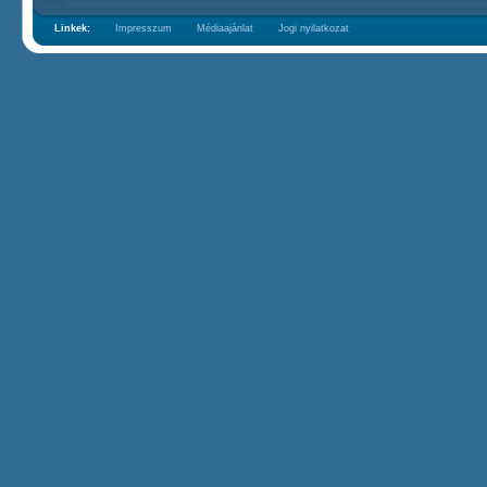
Linkek:
Impresszum
Médiaajánlat
Jogi nyilatkozat