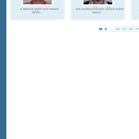
... a laborok miatt nem marad
... sok rendezvĂŠnyen rĂŠszt tudok
idĂľm...
venni...
...
54
55
56
5