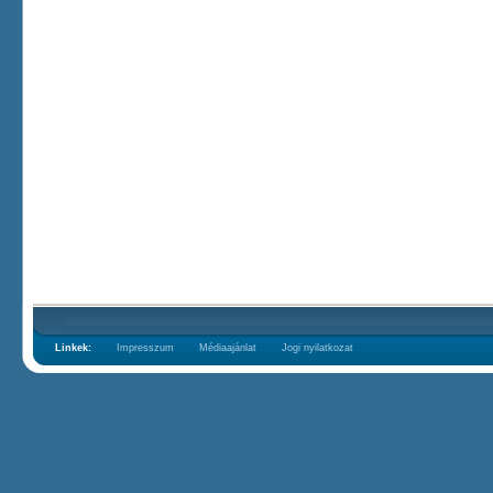
Linkek:
Impresszum
Médiaajánlat
Jogi nyilatkozat