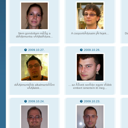
Nem gondoltam mĂŠg a
A csoporttĂĄrsaim jĂł fejek...
Di
diĂĄkmunka vĂĄllalĂĄsra...
2009.10.27.
2009.10.26.
diĂĄkmunkĂĄt alkalmankĂŠnt
... az ĂŠvek sorĂĄn egyre tĂśbb
vĂĄllalok...
embert ismertem itt meg...
2009.10.24.
2009.10.23.