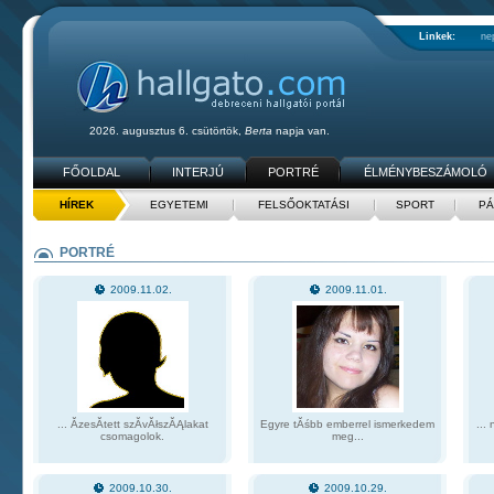
Linkek:
ne
2026. augusztus 6. csütörtök,
Berta
napja van.
FŐOLDAL
INTERJÚ
PORTRÉ
ÉLMÉNYBESZÁMOLÓ
HÍREK
EGYETEMI
FELSŐOKTATÁSI
SPORT
PÁ
PORTRÉ
2009.11.02.
2009.11.01.
... Ă­zesĂ­tett szĂ­vĂłszĂĄlakat
Egyre tĂśbb emberrel ismerkedem
...
csomagolok.
meg...
2009.10.30.
2009.10.29.