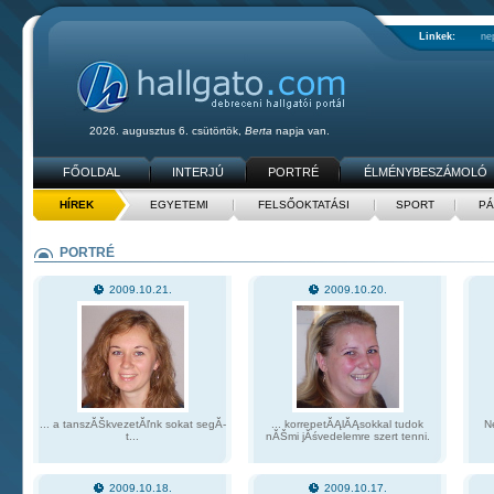
Linkek:
ne
2026. augusztus 6. csütörtök,
Berta
napja van.
FŐOLDAL
INTERJÚ
PORTRÉ
ÉLMÉNYBESZÁMOLÓ
HÍREK
EGYETEMI
FELSŐOKTATÁSI
SPORT
PÁ
PORTRÉ
2009.10.21.
2009.10.20.
... a tanszĂŠkvezetĂľnk sokat segĂ­
... korrepetĂĄlĂĄsokkal tudok
N
t...
nĂŠmi jĂśvedelemre szert tenni.
2009.10.18.
2009.10.17.