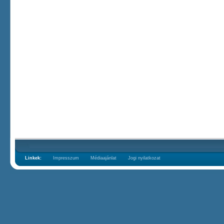
Linkek:
Impresszum
Médiaajánlat
Jogi nyilatkozat