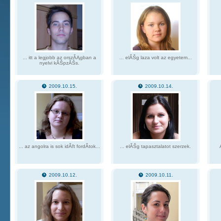
... itt a legjobb az orszĂĄgban a
... elĂŠg laza volt az egyetem...
nyelvi kĂŠpzĂŠs.
2009.10.15.
2009.10.14.
... az angolra is sok idĂľt fordĂ­tok...
... elĂŠg tapasztalatot szerzek.
2009.10.12.
2009.10.11.