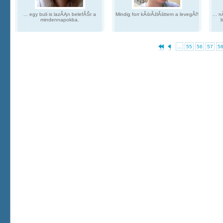
... egy buli is lazĂĄn belefĂŠr a
Mindig forr kĂśrĂźlĂśttem a levegĂľ!
... 
mindennapokba.
b
...
55
56
57
5