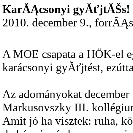
KarĂĄcsonyi gyĂťjtĂŠs!
2010. december 9., forrĂĄ
A MOE csapata a HÖK-el eg
karácsonyi gyĂťjtést, ezútt
Az adományokat december 8.
Markusovszky III. kollégi
Amit jó ha visztek: ruha, k