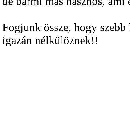
de bármi más hasznos, ami e
Fogjunk össze, hogy szebb 
igazán nélkülöznek!!