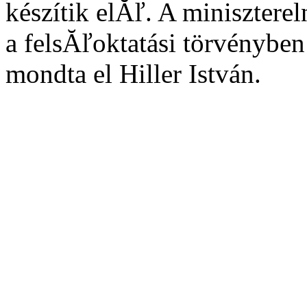
készítik elĂľ. A minisztere
a felsĂľoktatási törvényben 
mondta el Hiller István.