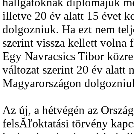
hallgatóknak diplomájuk meg
illetve 20 év alatt 15 évet 
dolgozniuk. Ha ezt nem telje
szerint vissza kellett volna 
Egy Navracsics Tibor közr
változat szerint 20 év alatt
Magyarországon dolgozniu
Az új, a hétvégén az Orszá
felsĂľoktatási törvény kapcs