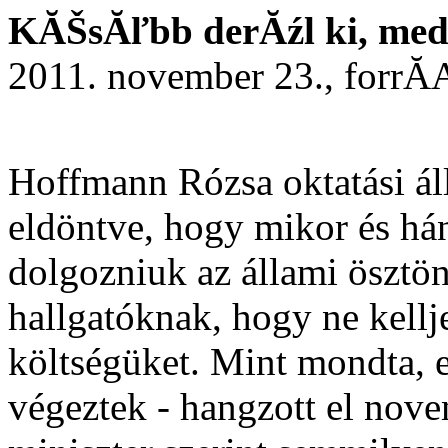
KĂŠsĂľbb derĂźl ki, medd
2011. november 23., forrĂ
Hoffmann Rózsa oktatási áll
eldöntve, hogy mikor és há
dolgozniuk az állami ösztön
hallgatóknak, hogy ne kellj
költségüket. Mint mondta, e
végeztek - hangzott el nove