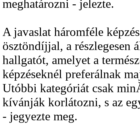
meghatározni - jelezte.
A javaslat háromféle képzési
ösztöndíjjal, a részlegesen 
hallgatót, amelyet a termé
képzéseknél preferálnak maj
Utóbbi kategóriát csak mi
kívánják korlátozni, s az eg
- jegyezte meg.