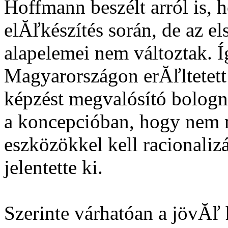
Hoffmann beszélt arról is, 
elĂľkészítés során, de az el
alapelemei nem változtak. Íg
Magyarországon erĂľltetett
képzést megvalósító bolognai
a koncepcióban, hogy nem me
eszközökkel kell racionalizá
jelentette ki.
Szerinte várhatóan a jövĂľ 