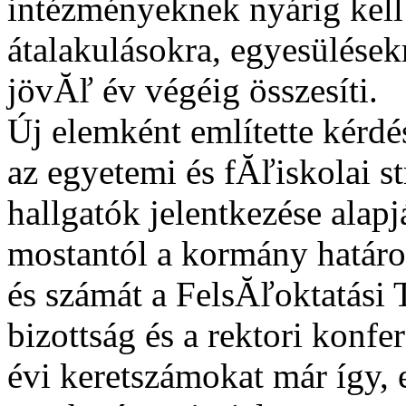
intézményeknek nyárig kell 
átalakulásokra, egyesülésekr
jövĂľ év végéig összesíti.
Új elemként említette kérdé
az egyetemi és fĂľiskolai s
hallgatók jelentkezése alapj
mostantól a kormány határo
és számát a FelsĂľoktatási 
bizottság és a rektori konfe
évi keretszámokat már így,