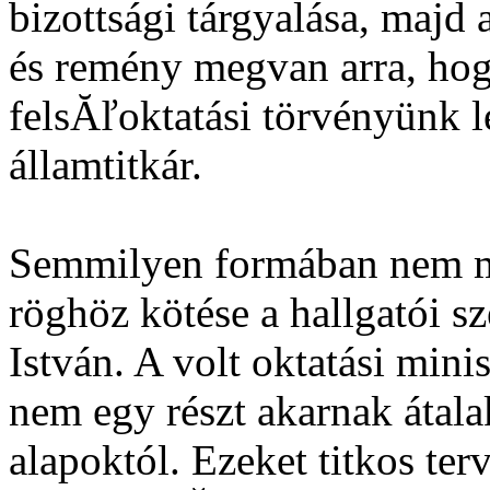
bizottsági tárgyalása, majd 
és remény megvan arra, ho
felsĂľoktatási törvényünk l
államtitkár.
Semmilyen formában nem m
röghöz kötése a hallgatói s
István. A volt oktatási mini
nem egy részt akarnak átala
alapoktól. Ezeket titkos te