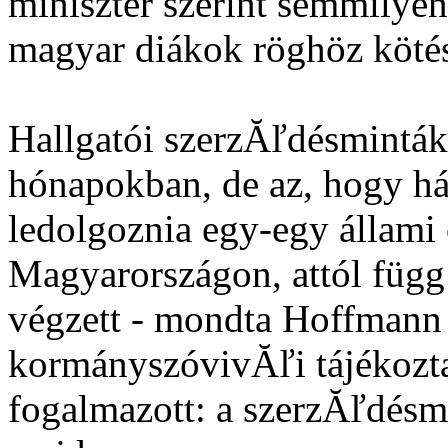
miniszter szerint semmily
magyar diákok röghöz kötés
Hallgatói szerzĂľdésmintá
hónapokban, de az, hogy há
ledolgoznia egy-egy állami 
Magyarországon, attól függ
végzett - mondta Hoffmann
kormányszóvivĂľi tájékoztat
fogalmazott: a szerzĂľdésm