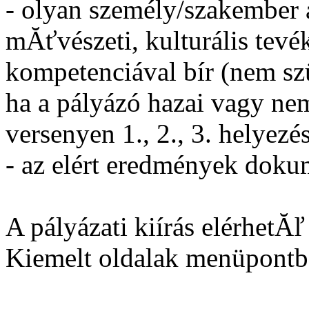
- olyan személy/szakember a
mĂťvészeti, kulturális tev
kompetenciával bír (nem szü
ha a pályázó hazai vagy nem
versenyen 1., 2., 3. helyezést
- az elért eredmények dokum
A pályázati kiírás elérhetĂ
Kiemelt oldalak menüpontb