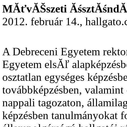
MĂťvĂŠszeti ĂśsztĂśndĂ­
2012. február 14., hallgato
A Debreceni Egyetem rektor
Egyetem elsĂľ alapképzésbe
osztatlan egységes képzésb
továbbképzésben, valamint
nappali tagozaton, államila
képzésben tanulmányokat fo