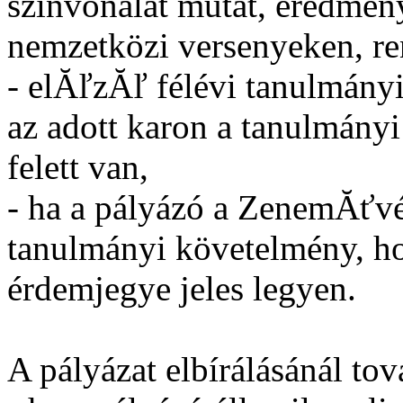
színvonalat mutat, eredmén
nemzetközi versenyeken, r
- elĂľzĂľ félévi tanulmány
az adott karon a tanulmányi 
felett van,
- ha a pályázó a ZenemĂťvés
tanulmányi követelmény, ho
érdemjegye jeles legyen.
A pályázat elbírálásánál tov