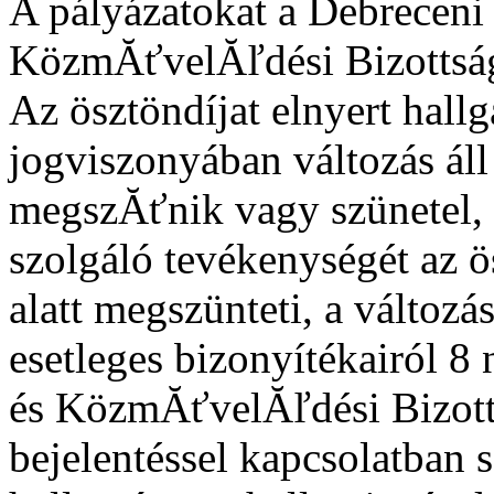
A pályázatokat a Debrecen
KözmĂťvelĂľdési Bizottsága
Az ösztöndíjat elnyert hall
jogviszonyában változás áll
megszĂťnik vagy szünetel, i
szolgáló tevékenységét az 
alatt megszünteti, a változá
esetleges bizonyítékairól 8
és KözmĂťvelĂľdési Bizotts
bejelentéssel kapcsolatban s