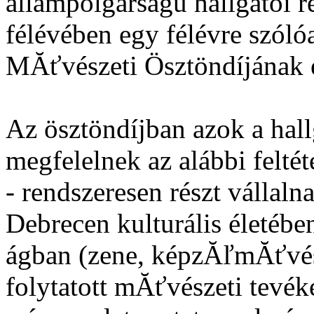
állampolgárságú hallgatói r
félévében egy félévre szól
MĂťvészeti Ösztöndíjának e
Az ösztöndíjban azok a hall
megfelelnek az alábbi felté
- rendszeresen részt vállal
Debrecen kulturális életébe
ágban (zene, képzĂľmĂťvész
folytatott mĂťvészeti tevé