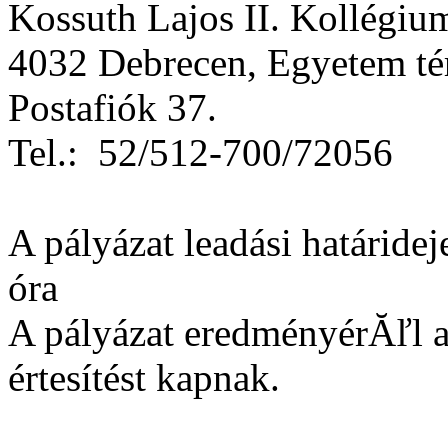
Kossuth Lajos II. Kollégiu
4032 Debrecen, Egyetem tér
Postafiók 37.
Tel.: 52/512-700/72056
A pályázat leadási határidej
óra
A pályázat eredményérĂľl a 
értesítést kapnak.