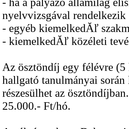
- ha a pályázó államilag el
nyelvvizsgával rendelkezik
- egyéb kiemelkedĂľ szakm
- kiemelkedĂľ közéleti tev
Az ösztöndíj egy félévre (5
hallgató tanulmányai során
részesülhet az ösztöndíjban
25.000.- Ft/hó.