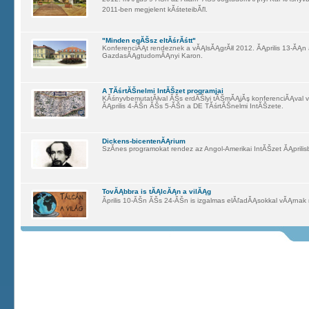
2011-ben megjelent kĂśteteibĂľl.
"Minden egĂŠsz eltĂśrĂśtt"
KonferenciĂĄt rendeznek a vĂĄlsĂĄgrĂłl 2012. ĂĄprilis 13-ĂĄ
GazdasĂĄgtudomĂĄnyi Karon.
A TĂśrtĂŠnelmi IntĂŠzet programjai
KĂśnyvbemutatĂłval ĂŠs erdĂŠlyi tĂŠmĂĄjĂş konferenciĂĄval v
ĂĄprilis 4-ĂŠn ĂŠs 5-ĂŠn a DE TĂśrtĂŠnelmi IntĂŠzete.
Dickens-bicentenĂĄrium
SzĂ­nes programokat rendez az Angol-Amerikai IntĂŠzet ĂĄprilis
TovĂĄbbra is tĂĄlcĂĄn a vilĂĄg
Ăprilis 10-ĂŠn ĂŠs 24-ĂŠn is izgalmas elĂľadĂĄsokkal vĂĄrnak