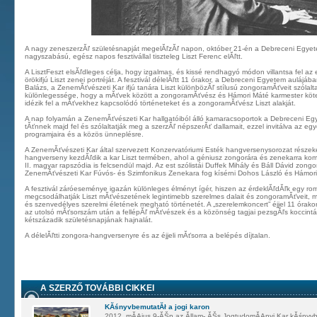
A nagy zeneszerzĂľ születésnapját megelĂľzĂľ napon, október 21-én a Debreceni Egye
nagyszabású, egész napos fesztivállal tiszteleg Liszt Ferenc elĂľtt.
A LisztFeszt elsĂľdleges célja, hogy izgalmas, és kissé rendhagyó módon villantsa fel az
örökifjú Liszt zenei portréját. A fesztivál délelĂľtt 11 órakor, a Debreceni Egyetem aulájá
Balázs, a ZenemĂťvészeti Kar ifjú tanára Liszt különbözĂľ stílusú zongoramĂťveit szólal
különlegessége, hogy a mĂťvek között a zongoramĂťvész és Hámori Máté karmester köte
idézik fel a mĂťvekhez kapcsolódó történeteket és a zongoramĂťvész Liszt alakját.
A nap folyamán a ZenemĂťvészeti Kar hallgatóiból álló kamaracsoportok a Debreceni E
tĂťnnek majd fel és szólaltatják meg a szerzĂľ népszerĂť dallamait, ezzel invitálva az egy
programjaira és a közös ünneplésre.
A ZenemĂťvészeti Kar által szervezett Konzervatóriumi Esték hangversenysorozat részeké
hangverseny kezdĂľdik a kar Liszt termében, ahol a géniusz zongorára és zenekarra kom
II. magyar rapszódia is felcsendül majd. Az est szólistái Duffek Mihály és Báll Dávid zon
ZenemĂťvészeti Kar Fúvós- és Szimfonikus Zenekara fog kísérni Dohos László és Hámori
A fesztivál záróeseménye igazán különleges élményt ígér, hiszen az érdeklĂľdĂľk egy rom
megcsodálhatják Liszt mĂťvészetének legintimebb szerelmes dalait és zongoramĂťveit, m
és szenvedélyes szerelmi életének megható történetét. A „szerelemkoncert” éjjel 11 órako
az utolsó mĂťsorszám után a fellépĂľ mĂťvészek és a közönség tagjai pezsgĂľs koccintás
kétszázadik születésnapjának hajnalát.
A délelĂľtti zongora-hangversenyre és az éjjeli mĂťsorra a belépés díjtalan.
A SZERZŐ TOVÁBBI CIKKEI
KĂśnyvbemutatĂł a jogi karon
2012. mĂĄjus 9-ĂŠn az Ăllam- ĂŠs JogtudomĂĄnyi Kar kĂśnyvbe