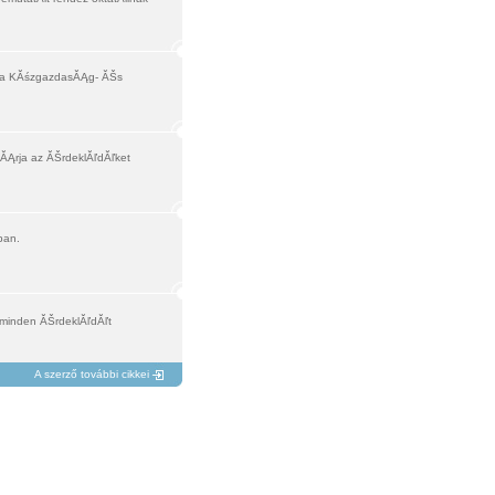
n a KĂśzgazdasĂĄg- ĂŠs
ĂĄrja az ĂŠrdeklĂľdĂľket
ban.
 minden ĂŠrdeklĂľdĂľt
A szerző további cikkei