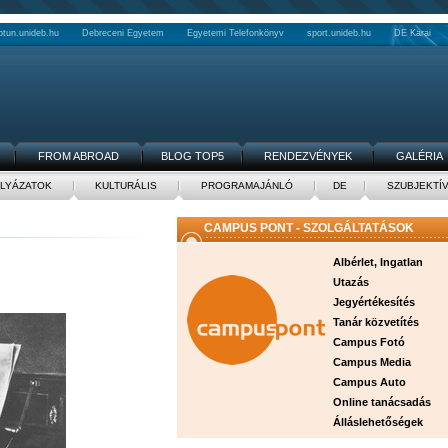
ptun.unideb.hu
Debreceni Egyetem
Egyetemi Telefonkönyv
sport.unideb.hu
DE Karai
FROM ABROAD
BLOG TOP5
RENDEZVÉNYEK
GALÉRIA
LYÁZATOK
KULTURÁLIS
PROGRAMAJÁNLÓ
DE
SZUBJEKTÍ
CAMPUS PONT - SZOLGÁLTATÁSOK
Albérlet, Ingatlan
Utazás
Jegyértékesítés
Tanár közvetítés
Campus Fotó
Campus Media
Campus Auto
Online tanácsadás
Álláslehetőségek