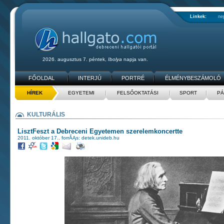
Linkek:
ne
2026. augusztus 7. péntek,
Ibolya
napja van.
FŐOLDAL
INTERJÚ
PORTRÉ
ÉLMÉNYBESZÁMOLÓ
HÍREK
EGYETEMI
FELSŐOKTATÁSI
SPORT
PÁ
KULTURÁLIS
LisztFeszt a Debreceni Egyetemen szerelemkoncertte
2011. október 17.
,
forrĂĄs: detek.unideb.hu