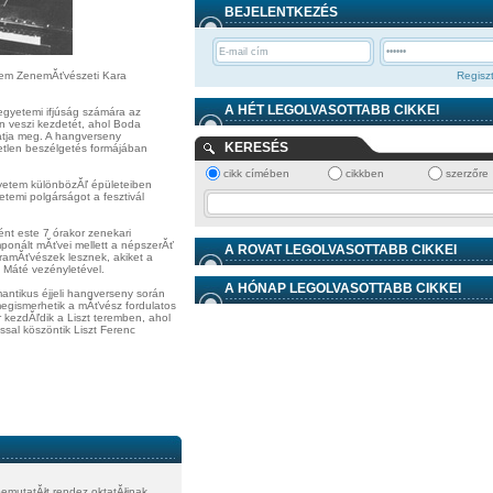
BEJELENTKEZÉS
tem ZenemĂťvészeti Kara
Regiszt
A HÉT LEGOLVASOTTABB CIKKEI
 egyetemi ifjúság számára az
ban veszi kezdetét, ahol Boda
tatja meg. A hangverseny
KERESÉS
tlen beszélgetés formájában
cikk címében
cikkben
szerzőre
gyetem különbözĂľ épületeiben
etemi polgárságot a fesztivál
nt este 7 órakor zenekari
ponált mĂťvei mellett a népszerĂť
A ROVAT LEGOLVASOTTABB CIKKEI
goramĂťvészek lesznek, akiket a
 Máté vezényletével.
A HÓNAP LEGOLVASOTTABB CIKKEI
antikus éjjeli hangverseny során
egismerhetik a mĂťvész fordulatos
r kezdĂľdik a Liszt teremben, ahol
sal köszöntik Liszt Ferenc
mutatĂłt rendez oktatĂłinak