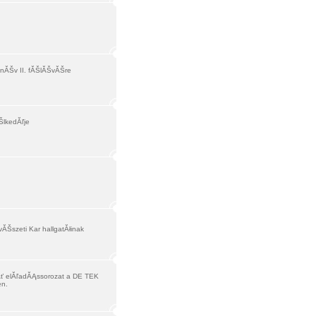
anĂŠv II. fĂŠlĂŠvĂŠre
ŠlkedĂľje
Šszeti Kar hallgatĂłinak
mĂť elĂľadĂĄssorozat a DE TEK
en.