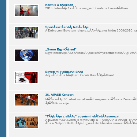
Kozmix a hĂĄzban
2010. februĂĄr 17-ĂŠn a magyar Scooter a LovardĂĄban...
SportĂśsztĂśndĂ­j felhĂ­vĂĄs
A Debreceni Egyetem rektora pĂĄlyĂĄzatot hirdet 2009/2010. t
„Gyere Egy-KĂśrre!”
EgyetemistĂĄk ĂŠs fĂľiskolĂĄsok kĂśrnyezettudatossĂĄgi vetĂ
Egyetemi HallgatĂłi BĂĄl
Adj vĂŠrt ĂŠs bĂĄlozz Dracula KastĂŠlyĂĄban!
36. ĂjfĂŠli Koncert
IdĂŠn mĂĄr 36. alkalommal kerĂźl megrendezĂŠsre a ZenemĂťvĂ
ĂjfĂŠli Koncertje.
"TĂĄlcĂĄn a vilĂĄg" egyetemi elĂľadĂĄssorozat
A tavaszi fĂŠlĂŠvben is folytatĂłdik a "TĂĄlcĂĄn a vilĂĄg" cĂ­
ĂŠs a Nullpont KulturĂĄlis EgyesĂźlet kĂśzĂśs szervezĂŠsĂŠb