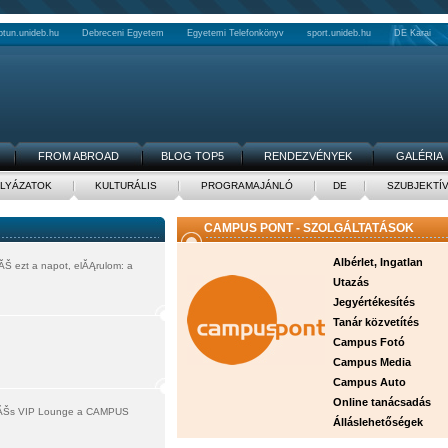
ptun.unideb.hu
Debreceni Egyetem
Egyetemi Telefonkönyv
sport.unideb.hu
DE Karai
FROM ABROAD
BLOG TOP5
RENDEZVÉNYEK
GALÉRIA
LYÁZATOK
KULTURÁLIS
PROGRAMAJÁNLÓ
DE
SZUBJEKTÍ
CAMPUS PONT - SZOLGÁLTATÁSOK
Albérlet, Ingatlan
ĂŠ ezt a napot, elĂĄrulom: a
Utazás
Jegyértékesítés
Tanár közvetítés
Campus Fotó
Campus Media
Campus Auto
Online tanácsadás
R ĂŠs VIP Lounge a CAMPUS
Álláslehetőségek