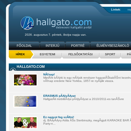
Linkek:
ne
2026. augusztus 7. péntek,
Ibolya
napja van.
FŐOLDAL
INTERJÚ
PORTRÉ
ÉLMÉNYBESZÁMOLÓ
HÍREK
EGYETEMI
FELSŐOKTATÁSI
SPORT
PÁ
HALLGATO.COM
NĂľnap!
MielĂľtt bĂĄrki is egy mĂĄsik rendszer hagyatĂŠkakĂŠnt kezeln
nĂľnap eredete New Yorkba, 1857-re nyĂşlik vissza.
ERASMUS pĂĄlyĂĄzat
HallgatĂłi mobilitĂĄsi pĂĄlyĂĄzat a 2010/2011-es tanĂŠvre
Ez nagyot fog szĂłlni!
dj. BĂĄrĂĄny Attila ĂŠs Sterbinszky, megĂşjult KARAOKE BA
Party-n...