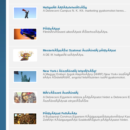
HallgatĂłi ĂĄllĂĄslehetĂľsĂŠg
A Debreceni Campus N. K. Kft. marketing gyakornokot keres...
PĂĄlyĂĄzat
FilmmĂťvĂŠszeti alkotĂĄsok lĂŠterhozĂĄsĂĄra.
MesterkĂŠpzĂŠsi Szakmai ĂsztĂśndĂ­j pĂĄlyĂĄzat
A DE IK hallgatĂłi szĂĄmĂĄra.
New York-i ĂśsztĂśndĂ­j lehetĂľsĂŠg!
A Magyar Emberi Jogok AlapĂ­tvĂĄny (HHRF) New York-i irodĂĄj
irĂĄnt ĂŠrdeklĂľdĂľ, angolul felsĂľszinten tudĂł gyakornokot.
MĂťvĂŠszeti ĂsztĂśndĂ­j
A Debreceni Egyetem rektora pĂĄlyĂĄzatot hirdet a Debreceni
ĂsztĂśndĂ­jĂĄnak elnyerĂŠsĂŠre
PĂĄlyĂĄzati FelhĂ­vĂĄs
A Budapesti Corvinus Egyetem KĂśzigazgatĂĄstudomĂĄnyi Ka
ZoltĂĄn KĂśzigazgatĂĄsi SzakkollĂŠgium pĂĄlyĂĄzatot hirdet.