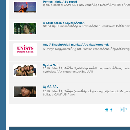
Pontos labda ĂŠs retrĂł
Igen, a szerdai CAMPUS Party vendĂŠge DĂŠvĂŠnyi Tibi bĂĄcs
A Sziget arca a LovardĂĄban
Stand Up DumaszĂ­nhĂĄz a LovardĂĄban, Janklovits PĂŠter mos
ĂgyfĂŠlszolgĂĄlati munkatĂĄrsakat keresnek
A Unisys MagyarorszĂĄg Kft. fiatalos csapatĂĄba ĂźgyfĂŠlszolg
Nyelvi Nap
2010. februĂĄr 4-ĂŠn Nyelvi Nap kerĂźl megrendezĂŠsre, mel
nyelvvizsgĂĄk megismertetĂŠse ĂĄll.
Ăj fĂŠlĂŠv
2010. februĂĄr 3-ĂĄn (szerdĂĄn) Ăşjra megnyitja kapuit Magy
bulija, a CAMPUS Party.
...
6
7