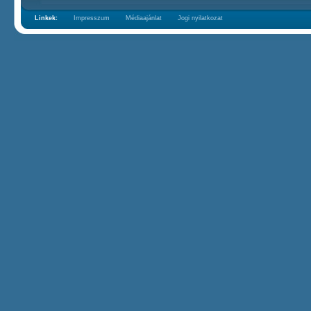
Linkek:
Impresszum
Médiaajánlat
Jogi nyilatkozat