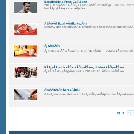
BarbibĂŠbi a Friss CafĂŠban
2011. februĂĄr 14-ĂŠn a Friss CafĂŠ vendĂŠge Lakatos Levent
botrĂĄnykĂśnyv szerzĂľje lesz.
A jĂśvĂľ fiatal vĂĄllalkozĂłja
KreatĂ­v gondolkodĂĄsĂş, ambiciĂłzus hallgatĂłk jelentkezĂŠsĂ
Ăj fĂŠlĂŠv
Ăj testnevelĂŠsi Ăłrarend, kurzusfelvĂŠtel... indul a kĂśvetkezĂ
PĂĄlyĂĄzatok rĂŠszkĂŠpzĂŠsre, doktori kĂŠpzĂŠsre
Ăj kĂźlfĂśldi pĂĄlyĂĄzatok a 2011-2012. ĂŠvre szĂłlĂłan
ĂjsĂĄgĂ­rĂłt keresĂźnk!
A hallgato.com - debreceni hallgatĂłi portĂĄl munkatĂĄrsat ker
1