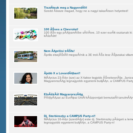
TisztĂ­tsuk meg a NagyerdĂľt!
Szedd Ăśssze magad, hogy ne a nagyi takarĂ­tson helyetted!
100 ĂŠves a Chevrolet!
100 ĂŠv egy pĂĄlyamĂťbe sĂťrĂ­tve, 10 ezer eurĂłt osztanak ki
kĂśzĂśtt!
Nem ĂĄprilisi trĂŠfa!
Ăprilis elsejĂŠtĂľl megszĂťnik a 3E troli ĂŠs lesz ĂŠjszakai villa
Ăjabb X a LovardĂĄban!!
MĂĄrcius 23-ĂĄn (sze) az X-faktor legjobb ĂŠnekesnĂľje, Jani
MagyarorszĂĄg legnagyobb egyetemi bulijĂĄn, a CAMPUS Party
ElnĂśkĂśl MagyarorszĂĄg
PĂĄlyĂĄzat az EurĂłpai UniĂł kĂśzpontjait bemutatĂł tanulmĂĄ
Dj. Sterbinszky a CAMPUS Party-n!!
MĂĄrcius 16-ĂĄn (szerdĂĄn) este dj. Sterbinszky pĂśrgeti a l
legnagyobb egyetemi bulijĂĄn, a CAMPUS Party-n!