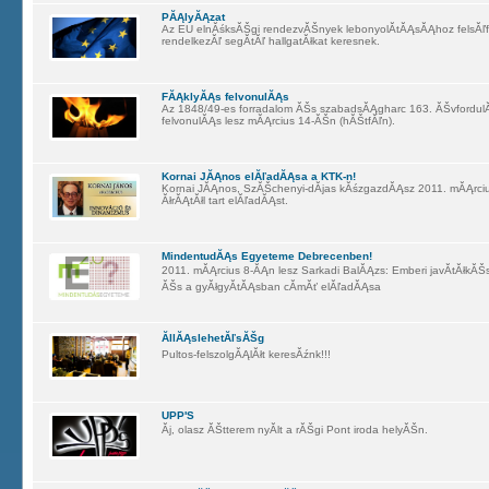
PĂĄlyĂĄzat
Az EU elnĂśksĂŠgi rendezvĂŠnyek lebonyolĂ­tĂĄsĂĄhoz felsĂľf
rendelkezĂľ segĂ­tĂľ hallgatĂłkat keresnek.
FĂĄklyĂĄs felvonulĂĄs
Az 1848/49-es forradalom ĂŠs szabadsĂĄgharc 163. ĂŠvfordulĂ
felvonulĂĄs lesz mĂĄrcius 14-ĂŠn (hĂŠtfĂľn).
Kornai JĂĄnos elĂľadĂĄsa a KTK-n!
Kornai JĂĄnos, SzĂŠchenyi-dĂ­jas kĂśzgazdĂĄsz 2011. mĂĄrci
ĂłrĂĄtĂłl tart elĂľadĂĄst.
MindentudĂĄs Egyeteme Debrecenben!
2011. mĂĄrcius 8-ĂĄn lesz Sarkadi BalĂĄzs: Emberi javĂ­tĂłkĂŠs
ĂŠs a gyĂłgyĂ­tĂĄsban cĂ­mĂť elĂľadĂĄsa
ĂllĂĄslehetĂľsĂŠg
Pultos-felszolgĂĄlĂłt keresĂźnk!!!
UPP'S
Ăj, olasz ĂŠtterem nyĂ­lt a rĂŠgi Pont iroda helyĂŠn.