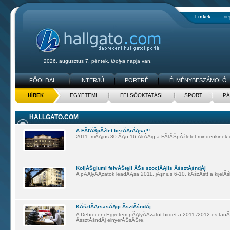
Linkek:
ne
2026. augusztus 7. péntek,
Ibolya
napja van.
FŐOLDAL
INTERJÚ
PORTRÉ
ÉLMÉNYBESZÁMOLÓ
HÍREK
EGYETEMI
FELSŐOKTATÁSI
SPORT
PÁ
HALLGATO.COM
A FĂľĂŠpĂźlet bezĂĄrĂĄsa!!!
2011. mĂĄjus 30-ĂĄn 16 ĂłrĂĄig a FĂľĂŠpĂźletet mindenkinek el
KollĂŠgiumi felvĂŠteli ĂŠs szociĂĄlis ĂśsztĂśndĂ­j
A pĂĄlyĂĄzatok leadĂĄsa 2011. jĂşnius 6-10. kĂśzĂśtt a kijelĂśl
KĂśztĂĄrsasĂĄgi ĂsztĂśndĂ­j
A Debreceni Egyetem pĂĄlyĂĄzatot hirdet a 2011./2012-es tan
ĂśsztĂśndĂ­j elnyerĂŠsĂŠre.