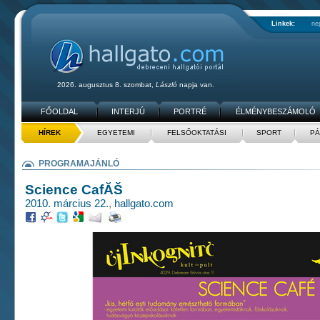
Linkek:
ne
2026. augusztus 8. szombat,
László
napja van.
FŐOLDAL
INTERJÚ
PORTRÉ
ÉLMÉNYBESZÁMOLÓ
HÍREK
EGYETEMI
FELSŐOKTATÁSI
SPORT
PÁ
PROGRAMAJÁNLÓ
Science CafĂŠ
2010. március 22.
,
hallgato.com