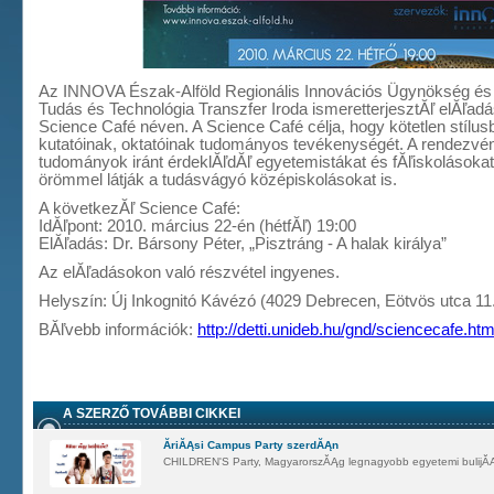
Az INNOVA Észak-Alföld Regionális Innovációs Ügynökség és
Tudás és Technológia Transzfer Iroda ismeretterjesztĂľ elĂľad
Science Café néven. A Science Café célja, hogy kötetlen stílu
kutatóinak, oktatóinak tudományos tevékenységét. A rendezvé
tudományok iránt érdeklĂľdĂľ egyetemistákat és fĂľiskolásoka
örömmel látják a tudásvágyó középiskolásokat is.
A következĂľ Science Café:
IdĂľpont: 2010. március 22-én (hétfĂľ) 19:00
ElĂľadás: Dr. Bársony Péter, „Pisztráng - A halak királya”
Az elĂľadásokon való részvétel ingyenes.
Helyszín: Új Inkognitó Kávézó (4029 Debrecen, Eötvös utca 11
BĂľvebb információk:
http://detti.unideb.hu/gnd/sciencecafe.htm
A SZERZŐ TOVÁBBI CIKKEI
ĂriĂĄsi Campus Party szerdĂĄn
CHILDREN'S Party, MagyarorszĂĄg legnagyobb egyetemi bulijĂĄ