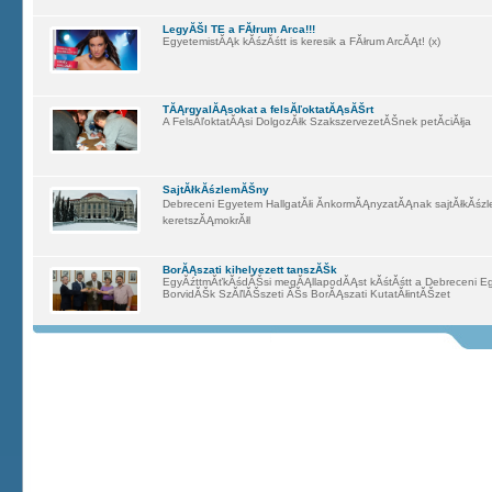
LegyĂŠl TE a FĂłrum Arca!!!
EgyetemistĂĄk kĂśzĂśtt is keresik a FĂłrum ArcĂĄt! (x)
TĂĄrgyalĂĄsokat a felsĂľoktatĂĄsĂŠrt
A FelsĂľoktatĂĄsi DolgozĂłk SzakszervezetĂŠnek petĂ­ciĂłja
SajtĂłkĂśzlemĂŠny
Debreceni Egyetem HallgatĂłi ĂnkormĂĄnyzatĂĄnak sajtĂłkĂśzl
keretszĂĄmokrĂłl
BorĂĄszati kihelyezett tanszĂŠk
EgyĂźttmĂťkĂśdĂŠsi megĂĄllapodĂĄst kĂśtĂśtt a Debreceni Egye
BorvidĂŠk SzĂľlĂŠszeti ĂŠs BorĂĄszati KutatĂłintĂŠzet