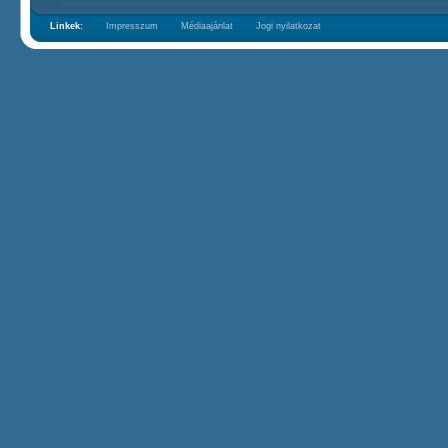
Linkek:
Impresszum
Médiaajánlat
Jogi nyilatkozat