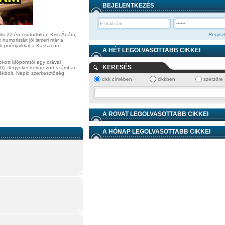
BEJELENTKEZÉS
lis 22-én csütörtökön Kiss Ádám,
Regiszt
umoristáit jól ismeri már a
 poénjaikkal a Kassai úti
A HÉT LEGOLVASOTTABB CIKKEI
okott időponttól egy órával
KERESÉS
00). Jegyeket korlátozott számban
ékbolt, Napló szerkesztőség,
cikk címében
cikkben
szerzőre
A ROVAT LEGOLVASOTTABB CIKKEI
A HÓNAP LEGOLVASOTTABB CIKKEI