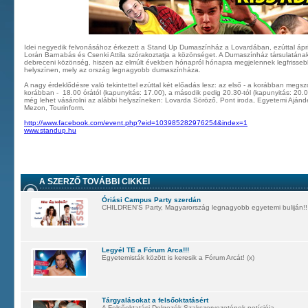
Idei negyedik felvonásához érkezett a Stand Up Dumaszínház a Lovardában, ezúttal ápri
Lorán Barnabás és Csenki Attila szórakoztatja a közönséget. A Dumaszínház társulatának h
debreceni közönség, hiszen az elmúlt években hónapról hónapra megjelennek legfrissebb
helyszínen, mely az ország legnagyobb dumaszínháza.
A nagy érdeklődésre való tekintettel ezúttal két előadás lesz: az első - a korábban megsz
korábban - 18.00 órától (kapunyitás: 17.00), a második pedig 20.30-tól (kapunyitás: 20.
még lehet vásárolni az alábbi helyszíneken: Lovarda Söröző, Pont iroda, Egyetemi Ajánd
Mezon, Tourinform.
http://www.facebook.com/event.php?eid=103985282976254&index=1
www.standup.hu
A SZERZŐ TOVÁBBI CIKKEI
Óriási Campus Party szerdán
CHILDREN'S Party, Magyarország legnagyobb egyetemi buliján!!
Legyél TE a Fórum Arca!!!
Egyetemisták között is keresik a Fórum Arcát! (x)
Tárgyalásokat a felsőoktatásért
A Felsőoktatási Dolgozók Szakszervezetének petíciója