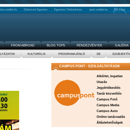
ptun.unideb.hu
Debreceni Egyetem
Egyetemi Telefonkönyv
sport.unideb.hu
DE Karai
FROM ABROAD
BLOG TOP5
RENDEZVÉNYEK
GALÉRIA
LYÁZATOK
KULTURÁLIS
PROGRAMAJÁNLÓ
DE
SZUBJEKTÍ
CAMPUS PONT - SZOLGÁLTATÁSOK
Albérlet, Ingatlan
Utazás
Jegyértékesítés
Tanár közvetítés
Campus Fotó
Campus Media
Campus Auto
Online tanácsadás
Álláslehetőségek