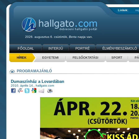
Linkek:
ne
2026. augusztus 6. csütörtök,
Berta
napja van.
FŐOLDAL
INTERJÚ
PORTRÉ
ÉLMÉNYBESZÁMOLÓ
HÍREK
EGYETEMI
FELSŐOKTATÁSI
SPORT
PÁ
PROGRAMAJÁNLÓ
Dumaszínház a Lovardában
2010. április 14.
,
hallgato.com