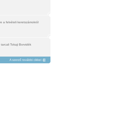
a felvételi keretszámokról
arcali Tokaji Borvidék
A szerző további cikkei