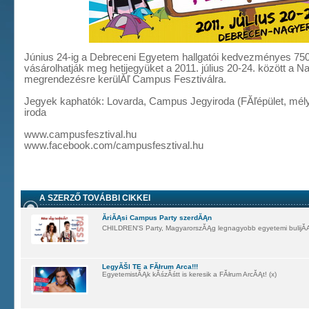
Június 24-ig a Debreceni Egyetem hallgatói kedvezményes 750
vásárolhatják meg hetijegyüket a 2011. július 20-24. között a 
megrendezésre kerülĂľ Campus Fesztiválra.
Jegyek kaphatók: Lovarda, Campus Jegyiroda (FĂľépület, mély
iroda
www.campusfesztival.hu
www.facebook.com/campusfesztival.hu
A SZERZŐ TOVÁBBI CIKKEI
ĂriĂĄsi Campus Party szerdĂĄn
CHILDREN'S Party, MagyarorszĂĄg legnagyobb egyetemi bulijĂĄ
LegyĂŠl TE a FĂłrum Arca!!!
EgyetemistĂĄk kĂśzĂśtt is keresik a FĂłrum ArcĂĄt! (x)