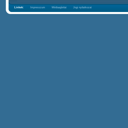
Linkek:
Impresszum
Médiaajánlat
Jogi nyilatkozat