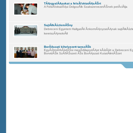
TĂĄrgyalĂĄsokat a felsĂľoktatĂĄsĂŠrt
A FelsĂľoktatĂĄsi DolgozĂłk SzakszervezetĂŠnek petĂ­ciĂłja
SajtĂłkĂśzlemĂŠny
Debreceni Egyetem HallgatĂłi ĂnkormĂĄnyzatĂĄnak sajtĂłkĂśzl
keretszĂĄmokrĂłl
BorĂĄszati kihelyezett tanszĂŠk
EgyĂźttmĂťkĂśdĂŠsi megĂĄllapodĂĄst kĂśtĂśtt a Debreceni Egye
BorvidĂŠk SzĂľlĂŠszeti ĂŠs BorĂĄszati KutatĂłintĂŠzet