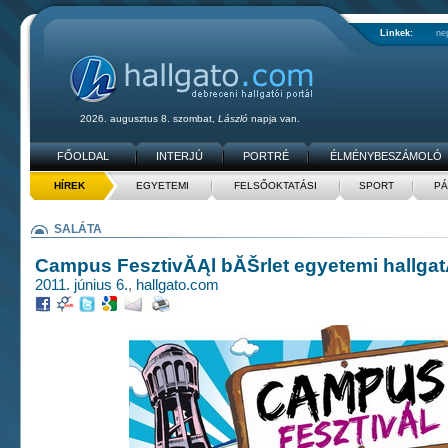
Linkek:
ne
2026. augusztus 8. szombat,
László
napja van.
FŐOLDAL
INTERJÚ
PORTRÉ
ÉLMÉNYBESZÁMOLÓ
HÍREK
EGYETEMI
FELSŐOKTATÁSI
SPORT
PÁ
SALÁTA
Campus FesztivĂĄl bĂŠrlet egyetemi hallga
2011. június 6.
,
hallgato.com