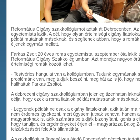
Református Cigány szakkollégiumot adtak át Debrecenben. A
egyetemista lakik. A cél, hogy olyan értelmiségi cigány fiatalok
példát mutatnak másoknak, és segítenek abban, hogy a romá
éljenek egymás mellett.
Farkas Zsolt 20 éves roma egyetemista, szeptember óta lakik a
Református Cigány Szakkollégiumban. Azt mondja: nagyon örü
értelmiségi romák között lehet.
- Testvéries hangulat van a kollégiumban. Tudunk egymásnak s
problémánk van, meg tudjuk beszélni, meg hát az is jó, hogy nem
hallhattuk Farkas Zsoltot.
A debreceni cigány szakkollégiumban jelenleg tizenhatan lakna
célja, hogy ezek a roma fiatalok példát mutassanak másoknak.
- Legyenek példák ne csak a cigány fiataloknak, akik talán ma
nem érdemes igyekezni, mert úgysem jutnak sehova, hanem 
magyaroknak is, akik számára be tudják bizonyítani, igenis a c
hogy tanuljon, és eredményeket érjen el – magyarázza Balog Zo
felzárkózásért felelĂľs államtitkár.
A szakkollégium ünnepélyes átadó ünnepségét pénteken tartot