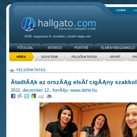
Linkek:
ne
2026. augusztus 8. szombat,
László
napja van.
FŐOLDAL
INTERJÚ
PORTRÉ
ÉLMÉNYBESZÁMOLÓ
HÍREK
EGYETEMI
FELSŐOKTATÁSI
SPORT
PÁ
FELSŐOKTATÁS
ĂtadtĂĄk az orszĂĄg elsĂľ cigĂĄny szakk
2011. december 12.
,
forrĂĄs: www.dehir.hu