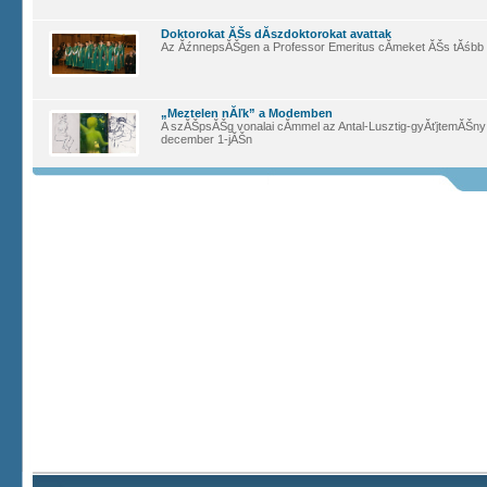
Doktorokat ĂŠs dĂ­szdoktorokat avattak
Az ĂźnnepsĂŠgen a Professor Emeritus cĂ­meket ĂŠs tĂśbb dĂ
„Meztelen nĂľk” a Modemben
A szĂŠpsĂŠg vonalai cĂ­mmel az Antal-Lusztig-gyĂťjtemĂŠny akt
december 1-jĂŠn