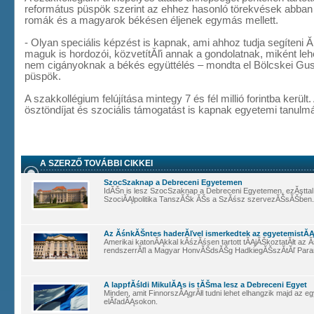
református püspök szerint az ehhez hasonló törekvések abban
romák és a magyarok békésen éljenek egymás mellett.
- Olyan speciális képzést is kapnak, ami ahhoz tudja segíteni 
maguk is hordozói, közvetítĂľi annak a gondolatnak, miként l
nem cigányoknak a békés együttélés – mondta el Bölcskei Gus
püspök.
A szakkollégium felújítása mintegy 7 és fél millió forintba került. 
ösztöndíjat és szociális támogatást is kapnak egyetemi tanulmá
A SZERZŐ TOVÁBBI CIKKEI
SzocSzaknap a Debreceni Egyetemen
IdĂŠn is lesz SzocSzaknap a Debreceni Egyetemen, ezĂşttal 
SzociĂĄlpolitika TanszĂŠk ĂŠs a SzĂśsz szervezĂŠsĂŠben.
Az ĂśnkĂŠntes haderĂľvel ismerkedtek az egyetemistĂ
Amerikai katonĂĄkkal kĂśzĂśsen tartott tĂĄjĂŠkoztatĂłt az 
rendszerrĂľl a Magyar HonvĂŠdsĂŠg HadkiegĂŠszĂ­tĂľ Pa
A lappfĂśldi MikulĂĄs is tĂŠma lesz a Debreceni Egyet
Minden, amit FinnorszĂĄgrĂłl tudni lehet elhangzik majd az
elĂľadĂĄsokon.