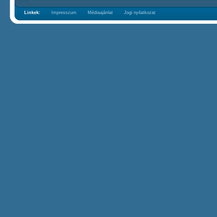
Linkek:
Impresszum
Médiaajánlat
Jogi nyilatkozat