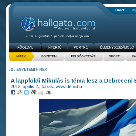
Linkek:
ne
2026. augusztus 7. péntek,
Ibolya
napja van.
FŐOLDAL
INTERJÚ
PORTRÉ
ÉLMÉNYBESZÁMOLÓ
HÍREK
EGYETEMI
FELSŐOKTATÁSI
SPORT
PÁ
EGYETEMI HÍREK
A lappföldi Mikulás is téma lesz a Debreceni
2012. április 2.
,
forrás: www.dehir.hu