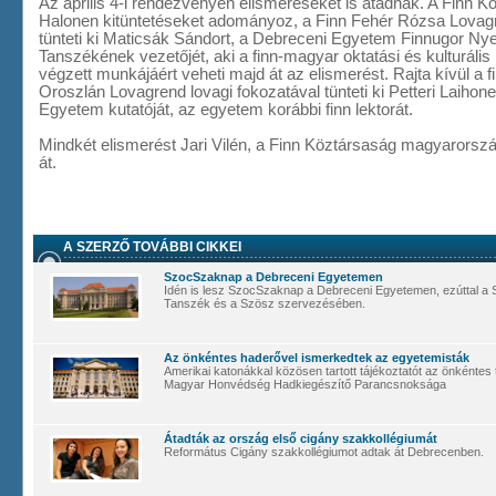
Az április 4-i rendezvényen elismeréseket is átadnak. A Finn K
Halonen kitüntetéseket adományoz, a Finn Fehér Rózsa Lovagr
tünteti ki Maticsák Sándort, a Debreceni Egyetem Finnugor Ny
Tanszékének vezetőjét, aki a finn-magyar oktatási és kulturális
végzett munkájáért veheti majd át az elismerést. Rajta kívül a f
Oroszlán Lovagrend lovagi fokozatával tünteti ki Petteri Laihone
Egyetem kutatóját, az egyetem korábbi finn lektorát.
Mindkét elismerést Jari Vilén, a Finn Köztársaság magyarorsz
át.
A SZERZŐ TOVÁBBI CIKKEI
SzocSzaknap a Debreceni Egyetemen
Idén is lesz SzocSzaknap a Debreceni Egyetemen, ezúttal a Sz
Tanszék és a Szösz szervezésében.
Az önkéntes haderővel ismerkedtek az egyetemisták
Amerikai katonákkal közösen tartott tájékoztatót az önkéntes 
Magyar Honvédség Hadkiegészítő Parancsnoksága
Átadták az ország első cigány szakkollégiumát
Református Cigány szakkollégiumot adtak át Debrecenben.