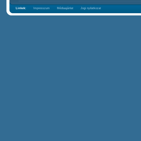
Linkek:
Impresszum
Médiaajánlat
Jogi nyilatkozat