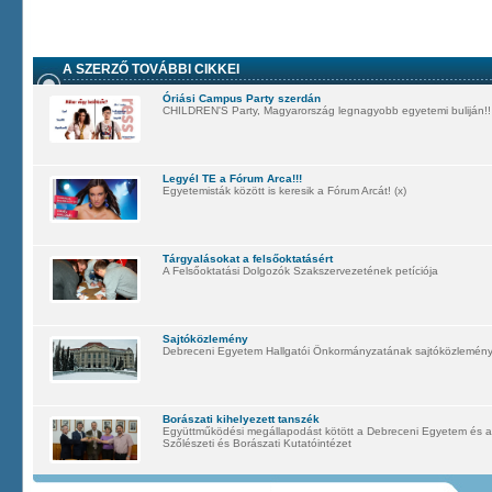
A SZERZŐ TOVÁBBI CIKKEI
Óriási Campus Party szerdán
CHILDREN'S Party, Magyarország legnagyobb egyetemi buliján!!
Legyél TE a Fórum Arca!!!
Egyetemisták között is keresik a Fórum Arcát! (x)
Tárgyalásokat a felsőoktatásért
A Felsőoktatási Dolgozók Szakszervezetének petíciója
Sajtóközlemény
Debreceni Egyetem Hallgatói Önkormányzatának sajtóközleménye 
Borászati kihelyezett tanszék
Együttműködési megállapodást kötött a Debreceni Egyetem és a t
Szőlészeti és Borászati Kutatóintézet