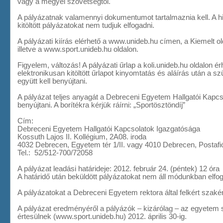
vagy a megyei szövetségtől.
A pályázatnak valamennyi dokumentumot tartalmaznia kell. A 
kitöltött pályázatokat nem tudjuk elfogadni.
A pályázati kiírás elérhető a www.unideb.hu címen, a Kiemelt 
illetve a www.sport.unideb.hu oldalon.
Figyelem, változás! A pályázati űrlap a koli.unideb.hu oldalon ér
elektronikusan kitöltött űrlapot kinyomtatás és aláírás után a 
együtt kell benyújtani.
A pályázat teljes anyagát a Debreceni Egyetem Hallgatói Kapcs
benyújtani. A borítékra kérjük ráírni: „Sportösztöndíj”
Cím:
Debreceni Egyetem Hallgatói Kapcsolatok Igazgatósága
Kossuth Lajos II. Kollégium, 2A08. iroda
4032 Debrecen, Egyetem tér 1/II. vagy 4010 Debrecen, Postafi
Tel.: 52/512-700/72058
A pályázat leadási határideje: 2012. február 24. (péntek) 12 óra
A határidő után beküldött pályázatokat nem áll módunkban elfog
A pályázatokat a Debreceni Egyetem rektora által felkért szakértő
A pályázat eredményéről a pályázók – kizárólag – az egyetem 
értesülnek (www.sport.unideb.hu) 2012. április 30-ig.