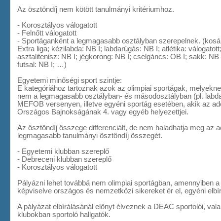
Az ösztöndíj nem kötött tanulmányi kritériumhoz.
- Korosztályos válogatott
- Felnőtt válogatott
- Sportáganként a legmagasabb osztályban szerepelnek. (kosár
Extra liga; kézilabda: NB I; labdarúgás: NB I; atlétika: válogatott;
asztalitenisz: NB I; jégkorong: NB I; cselgáncs: OB I; sakk: NB I
futsal: NB I; …)
Egyetemi minőségi sport szintje:
E kategóriához tartoznak azok az olimpiai sportágak, melyekne
nem a legmagasabb osztályban- és másodosztályban (pl. labdarú
MEFOB versenyen, illetve egyéni sportág esetében, akik az ado
Országos Bajnokságának 4. vagy egyéb helyezettjei.
Az ösztöndíj összege differenciált, de nem haladhatja meg az a
legmagasabb tanulmányi ösztöndíj összegét.
- Egyetemi klubban szereplő
- Debreceni klubban szereplő
- Korosztályos válogatott
Pályázni lehet továbbá nem olimpiai sportágban, amennyiben 
képviselve országos és nemzetközi sikereket ér el, egyéni elbí
A pályázat elbírálásánál előnyt élveznek a DEAC sportolói, val
klubokban sportoló hallgatók.