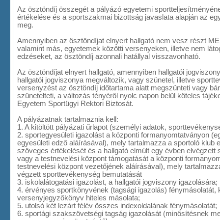
Az ösztöndíj összegét a pályázó egyetemi sportteljesítményéne
értékelése és a sportszakmai bizottság javaslata alapján az egy
meg.
Amennyiben az ösztöndíjat elnyert hallgató nem vesz részt 
valamint más, egyetemek közötti versenyeken, illetve nem láto
edzéseket, az ösztöndíj azonnali hatállyal visszavonható.
Az ösztöndíjat elnyert hallgató, amennyiben hallgatói jogviszony
hallgatói jogviszonya megváltozik, vagy szünetel, illetve sport
versenyzést az ösztöndíj időtartama alatt megszünteti vagy bá
szünetelteti, a változás tényéről nyolc napon belül köteles tájé
Egyetem Sportügyi Rektori Biztosát.
A pályázatnak tartalmaznia kell:
1. A kitöltött pályázati űrlapot (személyi adatok, sporttevékeny
2. sportegyesületi igazolást a központi formanyomtatványon (eg
egyesületi edző aláírásával), mely tartalmazza a sportoló klub 
szöveges értékelését és a hallgató elmúlt egy évben elvégzett
vagy a testnevelési központ támogatását a központi formanyo
testnevelési központ vezetőjének aláírásával), mely tartalmaz
végzett sporttevékenység bemutatását
3. iskolalátogatási igazolást, a hallgatói jogviszony igazolására;
4. érvényes sportkönyvének (tagsági igazolás) fénymásolatát,
versenyjegyzőkönyv hiteles másolata;
5. utolsó két lezárt félév összes indexoldalának fénymásolatát;
6. sportági szakszövetségi tagság igazolását (minősítésnek m