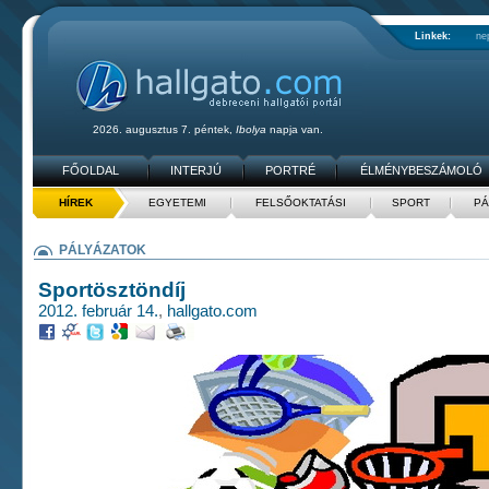
Linkek:
ne
2026. augusztus 7. péntek,
Ibolya
napja van.
FŐOLDAL
INTERJÚ
PORTRÉ
ÉLMÉNYBESZÁMOLÓ
HÍREK
EGYETEMI
FELSŐOKTATÁSI
SPORT
PÁ
PÁLYÁZATOK
Sportösztöndíj
2012. február 14.
,
hallgato.com