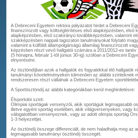
A Debreceni Egyetem rektora pályázatot hirdet a Debreceni Eg
finanszírozott vagy költségtérítéses első alapképzésben, első k
alapképzésben, első szakirányú továbbképzésben, valamint els
szakképzésben nappali tagozaton tanulmányokat folytató magy
valamint a külföldi állampolgárságú államilag finanszírozott vag
képzésben részt vevő hallgatói számára a 2011/2012-es tanév I
(5 hónapra, február 1-től június 30-ig) szólóan a Debreceni Eg
elnyerésére.
Az ösztöndíjban azok a hallgatók és fogyatékkal élő hallgatók r
tanulmányi követelményeken túlmenően az alábbi szinteknek m
rendszeresen részt vállalnak a Debreceni Egyetem sportéletéb
A Sportösztöndíj az alábbi kategóriákban kerül meghirdetésre:
Élsportolói szint:
Olimpiai sportágak versenyzői, akik sportáguk legmagasabb o
illetve egyéni sportág esetében, akik világversenyeken, vagy k
válogatottban versenyeznek, vagy az adott olimpia sportág O
1-3 helyezettjei.
Az ösztöndíj összege differenciált, de nem haladhatja meg az a
legmagasabb tanulmányi ösztöndíj összegét.