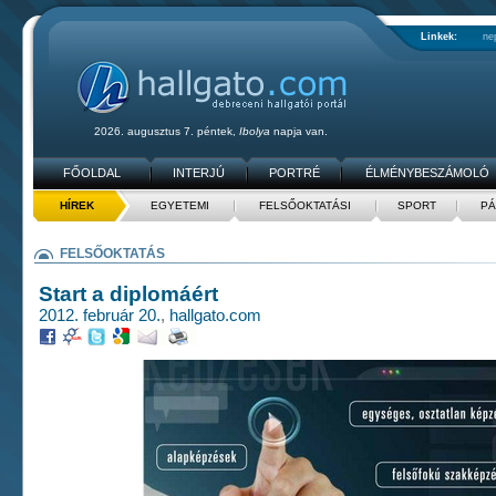
Linkek:
ne
2026. augusztus 7. péntek,
Ibolya
napja van.
FŐOLDAL
INTERJÚ
PORTRÉ
ÉLMÉNYBESZÁMOLÓ
HÍREK
EGYETEMI
FELSŐOKTATÁSI
SPORT
PÁ
FELSŐOKTATÁS
Start a diplomáért
2012. február 20.
,
hallgato.com