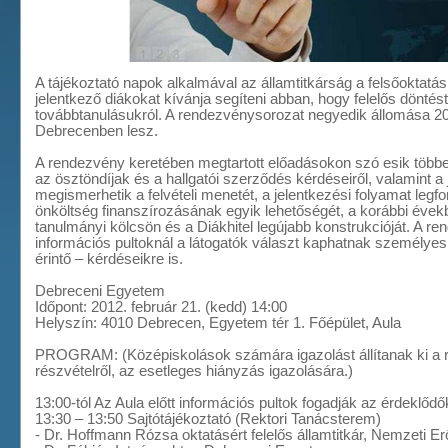
A tájékoztató napok alkalmával az államtitkárság a felsőoktatá
jelentkező diákokat kívánja segíteni abban, hogy felelős dönté
továbbtanulásukról. A rendezvénysorozat negyedik állomása 20
Debrecenben lesz.
A rendezvény keretében megtartott előadásokon szó esik több
az ösztöndíjak és a hallgatói szerződés kérdéseiről, valamint a
megismerhetik a felvételi menetét, a jelentkezési folyamat legfo
önköltség finanszírozásának egyik lehetőségét, a korábbi évek
tanulmányi kölcsön és a Diákhitel legújabb konstrukcióját. A ren
információs pultoknál a látogatók választ kaphatnak személyes
érintő – kérdéseikre is.
Debreceni Egyetem
Időpont: 2012. február 21. (kedd) 14:00
Helyszín: 4010 Debrecen, Egyetem tér 1. Főépület, Aula
PROGRAM: (Középiskolások számára igazolást állítanak ki a 
részvételről, az esetleges hiányzás igazolására.)
13:00-tól Az Aula előtt információs pultok fogadják az érdeklődő
13:30 – 13:50 Sajtótájékoztató (Rektori Tanácsterem)
- Dr. Hoffmann Rózsa oktatásért felelős államtitkár, Nemzeti Er