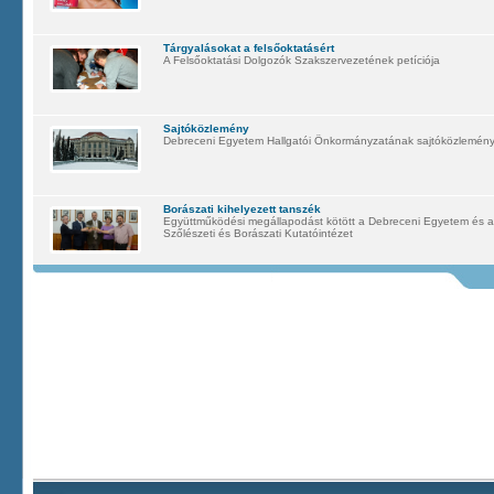
Tárgyalásokat a felsőoktatásért
A Felsőoktatási Dolgozók Szakszervezetének petíciója
Sajtóközlemény
Debreceni Egyetem Hallgatói Önkormányzatának sajtóközleménye 
Borászati kihelyezett tanszék
Együttműködési megállapodást kötött a Debreceni Egyetem és a t
Szőlészeti és Borászati Kutatóintézet