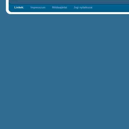
Linkek:
Impresszum
Médiaajánlat
Jogi nyilatkozat