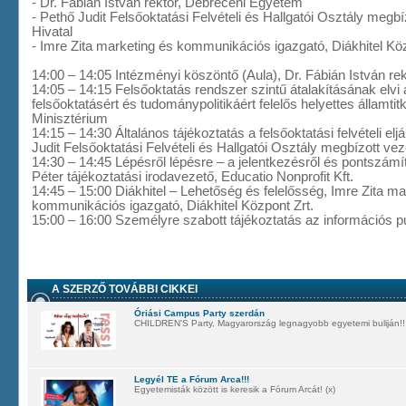
- Dr. Fábián István rektor, Debreceni Egyetem
- Pethő Judit Felsőoktatási Felvételi és Hallgatói Osztály megbí
Hivatal
- Imre Zita marketing és kommunikációs igazgató, Diákhitel Köz
14:00 – 14:05 Intézményi köszöntő (Aula), Dr. Fábián István r
14:05 – 14:15 Felsőoktatás rendszer szintű átalakításának elvi a
felsőoktatásért és tudománypolitikáért felelős helyettes államti
Minisztérium
14:15 – 14:30 Általános tájékoztatás a felsőoktatási felvételi el
Judit Felsőoktatási Felvételi és Hallgatói Osztály megbízott vez
14:30 – 14:45 Lépésről lépésre – a jelentkezésről és pontszámít
Péter tájékoztatási irodavezető, Educatio Nonprofit Kft.
14:45 – 15:00 Diákhitel – Lehetőség és felelősség, Imre Zita ma
kommunikációs igazgató, Diákhitel Központ Zrt.
15:00 – 16:00 Személyre szabott tájékoztatás az információs pul
A SZERZŐ TOVÁBBI CIKKEI
Óriási Campus Party szerdán
CHILDREN'S Party, Magyarország legnagyobb egyetemi buliján!!
Legyél TE a Fórum Arca!!!
Egyetemisták között is keresik a Fórum Arcát! (x)