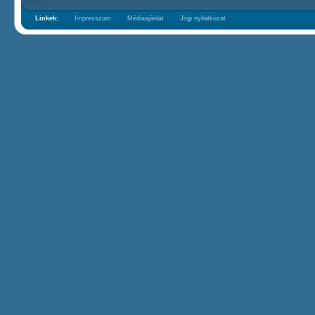
Linkek:
Impresszum
Médiaajánlat
Jogi nyilatkozat