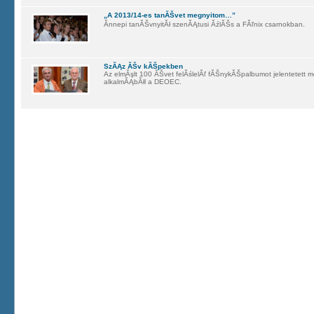
„A 2013/14-es tanĂŠvet megnyitom…”
Ănnepi tanĂŠvnyitĂł szenĂĄtusi ĂźlĂŠs a FĂľnix csarnokban.
SzĂĄz ĂŠv kĂŠpekben
Az elmĂşlt 100 ĂŠvet felĂślelĂľ fĂŠnykĂŠpalbumot jelentetett
alkalmĂĄbĂłl a DEOEC.