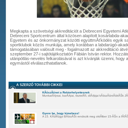
Megkapta a szövetségi akkreditációt a Debreceni Egyetemi Atlé
Debreceni Sportcentrum által közösen alapított kosárlabda-ak
Egyetem és az önkormányzat közötti együttmĂťködés egyik saro
sportklubok közös munkája, amely korábban a labdarúgó-akad
támogatásában valósult meg - fogalmazott az akkreditáció átvé
szeptember 27-i sajtótájékoztatón Fábián István rektor. Hozzáte
utánpótlás-nevelés felkarolásával is azt kívánják üzenni, hogy a
egymástól elválaszthatatlanok.
A SZERZŐ TOVÁBBI CIKKEI
KĂśszĂśnet a Rektorhelyettesnek
MunkatĂĄrsai, barĂĄtai, tisztelĂľi, diĂĄkjai kĂśszĂśntĂśttĂŠk J
Gyere be, hogy kimehess!
A 15. KĂźlĂźgyi BĂśrzĂŠt rendezik meg oktĂłber 15-ĂŠn a fĂľĂ