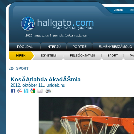
Linkek:
ne
2026. augusztus 7. péntek,
Ibolya
napja van.
FŐOLDAL
INTERJÚ
PORTRÉ
ÉLMÉNYBESZÁMOLÓ
HÍREK
EGYETEMI
FELSŐOKTATÁSI
SPORT
PÁ
SPORT
KosĂĄrlabda AkadĂŠmia
2012. október 11.
,
unideb.hu